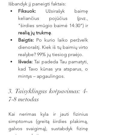
Išbandyk jį paneigti faktais:
Fiksuok:
 Užsirašyk baimę 
keliančius pojūčius (pvz., 
"širdies smūgio baimė 14:30") ir 
realią jų trukmę
.
Baigtis:
 Po kurio laiko peržvelk 
dienoraštį. Kiek iš tų baimių virto 
realybe? 99% jų tiesiog praėjo.
Išvada:
 Tai padeda Tau pamatyti, 
kad Tavo kūnas yra atsparus, o 
mintys – apgaulingos.
3. Taisyklingas kvėpavimas: 4-
7-8 metodas
Kai nerimas kyla ir jauti fizinius 
simptomus (greitą širdies plakimą, 
galvos svaigimą), sustabdyk fizinę 