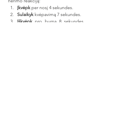
nerimo reakciją:
Įkvėpk
 per nosį 4 sekundes.
Sulaikyk
 kvėpavimą 7 sekundes.
Iškvėpk
 pro burną 8 sekundes 
(su garsu "šššš"). Pakartok tai 4 
kartus. Šis metodas veikia per 
nervų sistemą
 ir iš karto siunčia 
signalą kūnui, kad jis gali 
atsipalaiduoti.
Šie žingsniai greičiausiai nepadės iš 
karto atsikratyti 
sveikatos nerimo
, bet 
jie mokys Tave bendrauti su savimi 
sveikesniu būdu.
Puiku. Pereiname prie dalies, kuri yra 
kritinė konversijai (registracijai 
konsultacijai). Čia būtina pabrėžti, 
kad 
kreiptis pagalbos yra stiprybės 