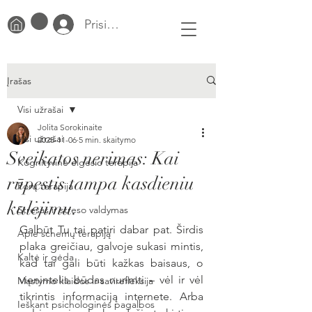
Prisijungti
Įrašas
Visi užrašai
Jolita Sorokinaite
Visi užrašai
2025-11-06
5 min. skaitymo
Sveikatos nerimas: Kai
Kognityvinė elgesio terapija
rūpestis tampa kasdieniu
Porų terapija
kalėjimu.
Stresas ir streso valdymas
Galbūt Tu tai patiri dabar pat. Širdis 
Apie schemų terapiją
plaka greičiau, galvoje sukasi mintis, 
Kaltė ir gėda
kad tai gali būti kažkas baisaus, o 
vienintelis būdas nurimti – vėl ir vėl 
Mąstymo klaidos ir savirefleksija
tikrintis informaciją internete. Arba 
Ieškant psichologinės pagalbos