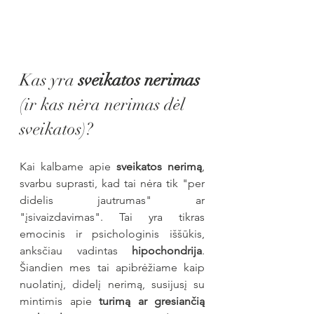
Kas yra 
sveikatos nerimas
(ir kas nėra nerimas dėl 
sveikatos)?
Kai kalbame apie 
sveikatos nerimą
, 
svarbu suprasti, kad tai nėra tik "per 
didelis jautrumas" ar 
"įsivaizdavimas". Tai yra tikras 
emocinis ir psichologinis iššūkis, 
anksčiau vadintas 
hipochondrija
. 
Šiandien mes tai apibrėžiame kaip 
nuolatinį, didelį nerimą, susijusį su 
mintimis apie 
turimą ar gresiančią 