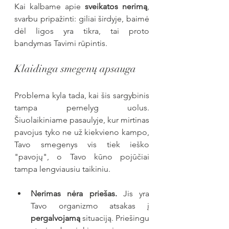
Kai kalbame apie 
sveikatos nerimą
, 
svarbu pripažinti: giliai širdyje, baimė 
dėl ligos yra tikra, tai proto 
bandymas Tavimi rūpintis.
Klaidinga smegenų apsauga
Problema kyla tada, kai šis sargybinis 
tampa pernelyg uolus. 
Šiuolaikiniame pasaulyje, kur mirtinas 
pavojus tyko ne už kiekvieno kampo, 
Tavo smegenys vis tiek ieško 
"pavojų", o Tavo kūno pojūčiai 
tampa lengviausiu taikiniu.
Nerimas nėra priešas.
 Jis yra 
Tavo organizmo atsakas į 
pergalvojamą
 situaciją. Priešingu 