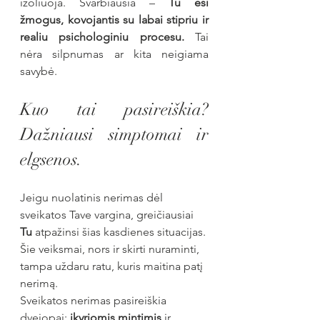
izoliuoja. Svarbiausia – 
Tu esi 
žmogus, kovojantis su labai stipriu ir 
realiu psichologiniu procesu.
 Tai 
nėra silpnumas ar kita neigiama 
savybė.
Kuo tai pasireiškia? 
Dažniausi simptomai ir 
elgsenos.
Jeigu nuolatinis nerimas dėl 
sveikatos Tave vargina, greičiausiai 
Tu
 atpažinsi šias kasdienes situacijas. 
Šie veiksmai, nors ir skirti nuraminti, 
tampa uždaru ratu, kuris maitina patį 
nerimą.
Sveikatos nerimas pasireiškia 
dvejopai: 
įkyriomis mintimis
 ir 