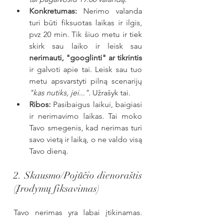
Konkretumas:
 Nerimo valanda 
turi būti fiksuotas laikas ir ilgis, 
pvz 20 min. Tik šiuo metu ir tiek 
skirk sau laiko ir leisk sau 
nerimauti, "googlinti" ar tikrintis
ir galvoti apie tai. Leisk sau tuo 
metu apsvarstyti pilną scenarijų 
"kas nutiks, jei..."
. Užrašyk tai.
Ribos:
 Pasibaigus laikui, baigiasi 
ir nerimavimo laikas. Tai moko 
Tavo smegenis, kad nerimas turi 
savo vietą ir laiką, o ne valdo visą 
Tavo dieną.
2. Skausmo/Pojūčio dienoraštis 
(Įrodymų fiksavimas)
Tavo nerimas yra labai įtikinamas. 