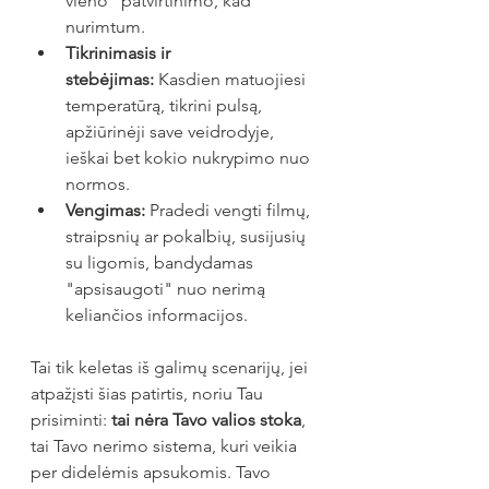
vieno“ patvirtinimo, kad 
nurimtum.
Tikrinimasis ir 
stebėjimas:
 Kasdien matuojiesi 
temperatūrą, tikrini pulsą, 
apžiūrinėji save veidrodyje, 
ieškai bet kokio nukrypimo nuo 
normos.
Vengimas:
 Pradedi vengti filmų, 
straipsnių ar pokalbių, susijusių 
su ligomis, bandydamas 
"apsisaugoti" nuo nerimą 
keliančios informacijos.
Tai tik keletas iš galimų scenarijų, jei 
atpažįsti šias patirtis, noriu Tau 
prisiminti: 
tai nėra Tavo valios stoka
, 
tai Tavo nerimo sistema, kuri veikia 
per didelėmis apsukomis. Tavo 