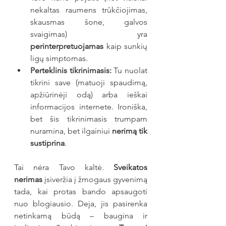
nekaltas raumens trūkčiojimas, 
skausmas šone, galvos 
svaigimas) yra 
perinterpretuojamas
 kaip sunkių 
ligų simptomas.
Perteklinis tikrinimasis:
 Tu nuolat 
tikrini save (matuoji spaudimą, 
apžiūrinėji odą) arba ieškai 
informacijos internete. Ironiška, 
bet šis tikrinimasis trumpam 
nuramina, bet ilgainiui 
nerimą tik 
sustiprina
.
Tai nėra Tavo kaltė. 
Sveikatos 
nerimas
 įsiveržia į žmogaus gyvenimą 
tada, kai protas bando apsaugoti 
nuo blogiausio. Deja, jis pasirenka 
netinkamą būdą – baugina ir 