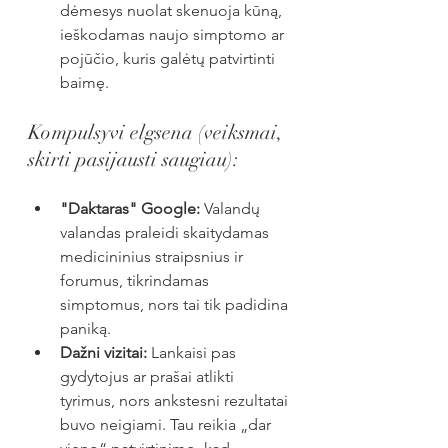
dėmesys nuolat skenuoja kūną, 
ieškodamas naujo simptomo ar 
pojūčio, kuris galėtų patvirtinti 
baimę.
Kompulsyvi elgsena (veiksmai, 
skirti pasijausti saugiau):
"Daktaras" Google:
 Valandų 
valandas praleidi skaitydamas 
medicininius straipsnius ir 
forumus, tikrindamas 
simptomus, nors tai tik padidina 
paniką.
Dažni vizitai:
 Lankaisi pas 
gydytojus ar prašai atlikti 
tyrimus, nors ankstesni rezultatai 
buvo neigiami. Tau reikia „dar 