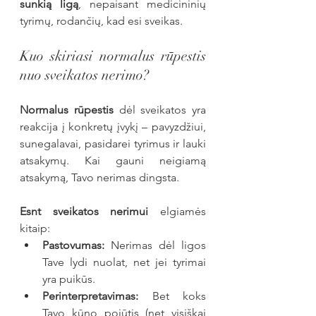
sunkią ligą
, nepaisant medicininių 
tyrimų, rodančių, kad esi sveikas.
Kuo skiriasi normalus rūpestis 
nuo sveikatos nerimo?
Normalus rūpestis
 dėl sveikatos yra 
reakcija į konkretų įvykį – pavyzdžiui, 
sunegalavai, pasidarei tyrimus ir lauki 
atsakymų. Kai gauni neigiamą 
atsakymą, Tavo nerimas dingsta.
Esnt sveikatos nerimui 
elgiamės 
kitaip:
Pastovumas:
 Nerimas dėl ligos 
Tave lydi nuolat, net jei tyrimai 
yra puikūs.
Perinterpretavimas:
 Bet koks 
Tavo kūno pojūtis (net visiškai 