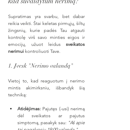
kad suvaldytum nerimą?
Supratimas yra svarbu, bet dabar 
reikia veikti. Štai keletas pirmųjų, šiltų 
žingsnių, kurie padės Tau atgauti 
kontrolę virš savo minties eigos ir 
emocijų, užuot leidus 
sveikatos 
nerimui
 kontroliuoti Tave.
1. Įvesk "Nerimo valandą"
Vietoj to, kad reaguotum į nerimo 
mintis akimirksniu, išbandyk šią 
techniką:
Atidėjimas:
 Pajutęs (-usi) nerimą 
dėl sveikatos ar pajutus 
simptomą, pasakyk sau: 
"Aš apie 
tai pagalvosiu 19:00 valandą."