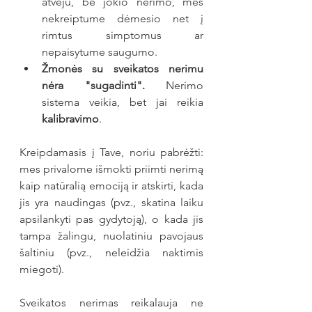
atveju, be jokio nerimo, mes 
nekreiptume dėmesio net į 
rimtus simptomus ar 
nepaisytume saugumo.
Žmonės su sveikatos nerimu 
nėra "sugadinti".
 Nerimo 
sistema veikia, bet jai reikia 
kalibravimo
.
Kreipdamasis į Tave, noriu pabrėžti: 
mes privalome išmokti priimti nerimą 
kaip natūralią emociją ir atskirti, kada 
jis yra naudingas (pvz., skatina laiku 
apsilankyti pas gydytoją), o kada jis 
tampa žalingu, nuolatiniu pavojaus 
šaltiniu (pvz., neleidžia naktimis 
miegoti).
Sveikatos nerimas reikalauja ne 