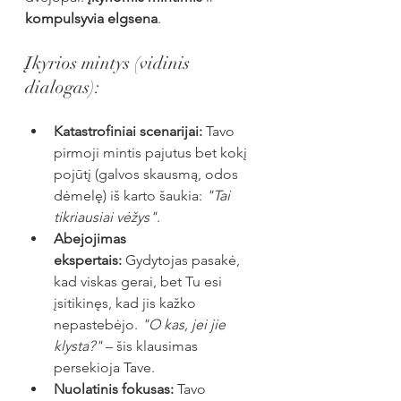
kompulsyvia elgsena
.
Įkyrios mintys (vidinis 
dialogas):
Katastrofiniai scenarijai:
 Tavo 
pirmoji mintis pajutus bet kokį 
pojūtį (galvos skausmą, odos 
dėmelę) iš karto šaukia: 
"Tai 
tikriausiai vėžys"
.
Abejojimas 
ekspertais:
 Gydytojas pasakė, 
kad viskas gerai, bet Tu esi 
įsitikinęs, kad jis kažko 
nepastebėjo. 
"O kas, jei jie 
klysta?"
 – šis klausimas 
persekioja Tave.
Nuolatinis fokusas:
 Tavo 