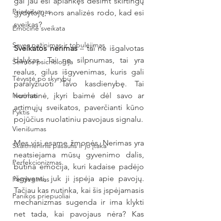
gal jau esi aplankęs dešimt skirtingų 
Prieraišumas
gydytojų, nors analizės rodo, kad esi 
sveikas?
Emocinė sveikata
Savęs pažinimas ir tobulėjimas
Sveikatos nerimas
 – tai ne išgalvotas 
dalykas. Tai ne silpnumas, tai yra 
Šeimos psichologija
realus, gilus išgyvenimas, kuris gali 
Tėvystė po skyrybų
paralyžiuoti Tavo kasdienybę. Tai 
Nerimas
nuolatinė, įkyri baimė dėl savo ar 
artimųjų sveikatos, paverčianti kūno 
Pyktis
pojūčius nuolatiniu pavojaus signalu.
Vienišumas
Mes visi esame žmonės. Nerimas yra 
Skaitmeninis pasaulis ir jo įtaka
neatsiejama mūsų gyvenimo dalis, 
Perfekcionizmas
būtina emocija, kuri kadaise padėjo 
išgyventi, juk ji įspėja apie pavojų. 
Perdegimas
Tačiau kas nutinka, kai šis įspėjamasis 
Panikos priepuoliai
mechanizmas sugenda ir ima klykti 
net tada, kai pavojaus nėra? Kas 