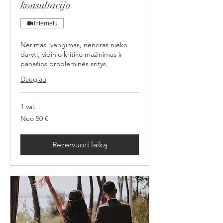
konsultacija
Internetu
Nerimas, vengimas, nenoras nieko
daryti, vidinio kritiko mažinimas ir
panašios probleminės sritys.
Daugiau
1 val.
Nuo
Nuo 50 €
50
eurų
Rezervuoti laiką