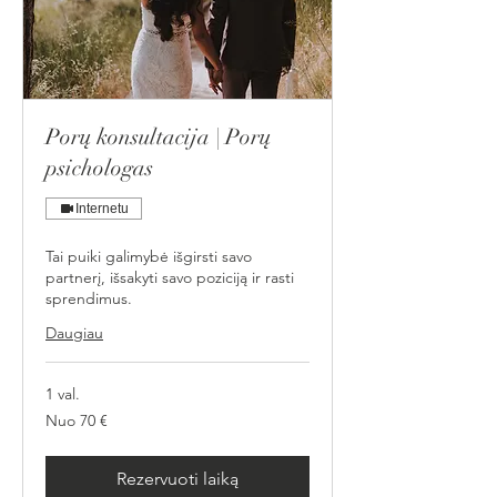
Porų konsultacija | Porų
psichologas
Internetu
Tai puiki galimybė išgirsti savo
partnerį, išsakyti savo poziciją ir rasti
sprendimus.
Daugiau
1 val.
Nuo
Nuo 70 €
70
eurų
Rezervuoti laiką