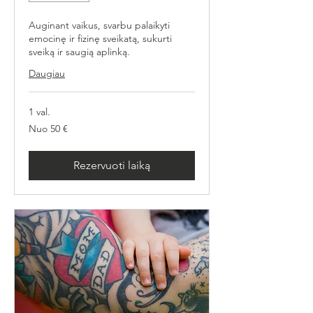
Auginant vaikus, svarbu palaikyti
emocinę ir fizinę sveikatą, sukurti
sveiką ir saugią aplinką.
Daugiau
1 val.
Nuo
Nuo 50 €
50
eurų
Rezervuoti laiką