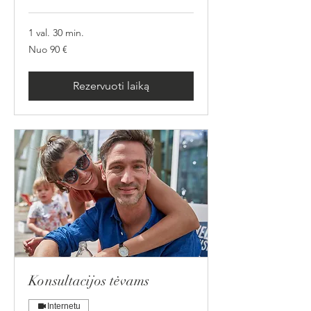
1 val. 30 min.
Nuo
Nuo 90 €
90
eurų
Rezervuoti laiką
Konsultacijos tėvams
Internetu