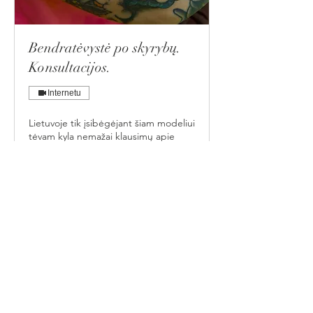
Bendratėvystė po skyrybų.
Konsultacijos.
Internetu
Lietuvoje tik įsibėgėjant šiam modeliui
tėvam kyla nemažai klausimų apie
bendratėvystę.
Daugiau
1 val.
Nuo
Nuo 50 €
50
eurų
Rezervuoti laiką