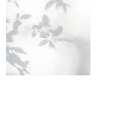
Skambink man!
614 404 61
Rašyk man!
jolita.sorokinaite@gmail.com