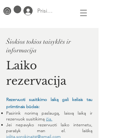
Prisijungti
Šiokios tokios taisyklės ir
informacija
Laiko
rezervacija
Rezervuoti susitikimo laiką gali keliais tau
priimtinais būdais:
Pasirink norimą paslaugą, laisvą laiką ir
rezervuok susitikimą
čia.
Jei nepavyko rezervuoti laiko internetu,
parašyk man el. laišką
jolita.sorokinaitė@gmail.com