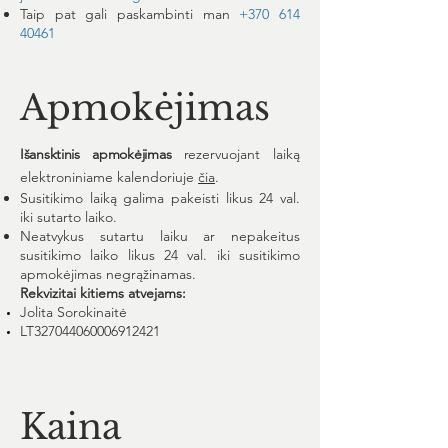
Taip pat gali paskambinti man
+370 614
40461
Apmokėjimas
Išansktinis apmokėjimas
r
e
zervuojant laiką
elektroniniame kalendoriuje
čia
.
Susitikimo laiką galima pakeisti likus 24 val.
iki sutarto laiko.
Neatvykus sutartu laiku ar nepakeitus
susitikimo laiko likus 24 val. iki susitikimo
apmokėjimas negrąžinamas.
Rekvizitai kitiems atvejams:
Jolita Sorokinaitė
LT327044060006912421
Kaina