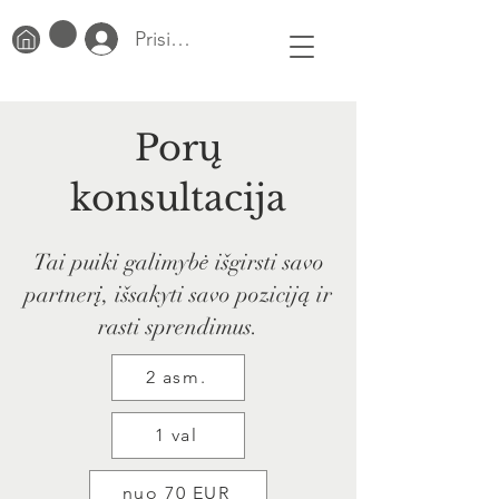
Prisijungti
Porų
konsultacija
Tai puiki galimybė išgirsti savo
partnerį, išsakyti savo poziciją ir
rasti sprendimus.
2 asm.
1 val
nuo 70 EUR