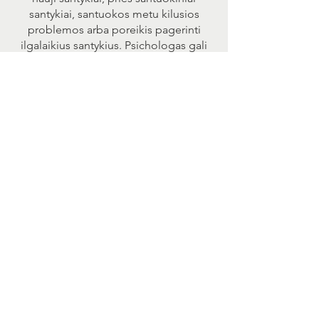
santykiai, santuokos metu kilusios
problemos arba poreikis pagerinti
ilgalaikius santykius. Psichologas gali
padėti porai suvokti ir išspręsti
problemas, kurios trukdo jų santykiams
augti ir stiprinti ryšį, bei suteikti įrankių
ir strategijų, kaip pagerinti
komunikaciją ir bendrą savijautą.
Detalesnė informacija
+370 614 40461
jolita.sorokinaite@gmail.com
614 404 61
jolita.sorokinaite@gmail.co
m