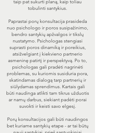
taip pat sukurti planą, kaip toliau
tobulinti santykius.
Paprastai porų konsultacija prasideda
nuo psichologo ir poros susipažinimo,
bendro santykių apžvalgos ir tikslų
nustatymo. Psichologas stengiasi
suprasti poros dinamiką ir poreikius,
atsižvelgiant į kiekvieno partnerio
asmeninę patirtį ir perspektyvą. Po to,
psichologas gali pradėti nagrinėti
problemas, su kuriomis susiduria pora,
skatindamas dialogą tarp partnerių ir
siūlydamas sprendimus. Kartais gali
būti naudinga atlikti tam tikrus užduotis
ar namų darbus, siekiant padėti porai
suvokti ir keisti savo elgesį.
Porų konsultacijos gali būti naudingos
bet kuriame santykių etape - ar tai būtų
nauji santykiai, prieš santuokiniai