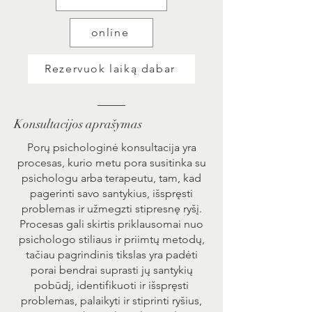
online
Rezervuok laiką dabar
Konsultacijos aprašymas
Porų psichologinė konsultacija yra
procesas, kurio metu pora susitinka su
psichologu arba terapeutu, tam, kad
pagerinti savo santykius, išspręsti
problemas ir užmegzti stipresnę ryšį.
Procesas gali skirtis priklausomai nuo
psichologo stiliaus ir priimtų metodų,
tačiau pagrindinis tikslas yra padėti
porai bendrai suprasti jų santykių
pobūdį, identifikuoti ir išspręsti
problemas, palaikyti ir stiprinti ryšius,