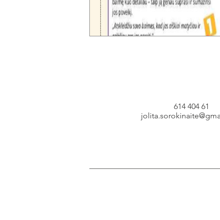
614 404 61
jolita.sorokinaite@gm