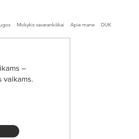
augos
Mokykis savarankiškai
Apie mane
DUK
aikams –
s vaikams.
)
o