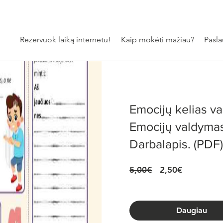
Rezervuok laiką internetu!
Kaip mokėti mažiau?
Pasl
Emocijų kelias v
Emocijų valdyma
Darbalapis. (PDF
Įprastinė
Pardavim
5,00€
2,50€
kaina
kaina
Daugiau