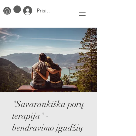
Prisijungti
"Savarankiška porų
terapija" -
bendravimo įgūdžių