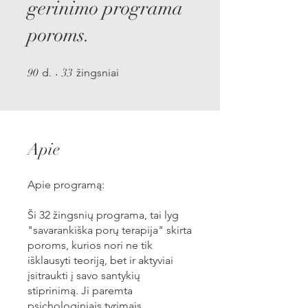
gerinimo programa
poroms.
90 d.
33 žingsniai
90
d.
33
žingsniai
Apie
Apie programą:
Ši 32 žingsnių programa, tai lyg
"savarankiška porų terapija" skirta
poroms, kurios nori ne tik
išklausyti teoriją, bet ir aktyviai
įsitraukti į savo santykių
stiprinimą. Ji paremta
psichologiniais tyrimais,