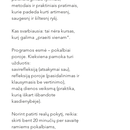
metodais ir praktiniais pratimais,
kurie padeda kurti artimesnį,
saugesnį ir šiltesnį ryšį.
Kas svarbiausia: tai nėra kursas,
kurį galima „praeiti vienam“.
Programos esmė – pokalbiai
poroje. Kiekviena pamoka turi
užduotis:
savirefleksiją (atsakymai sau),
refleksiją poroje (pasidalinimas ir
klausymasis be vertinimo),
mažą dienos veiksmą (praktika,
kurią iškart išbandote
kasdienybėje).
Norint patirti realų pokytį, reikia:
skirti bent 20 minučių per savaitę
ramiems pokalbiams,