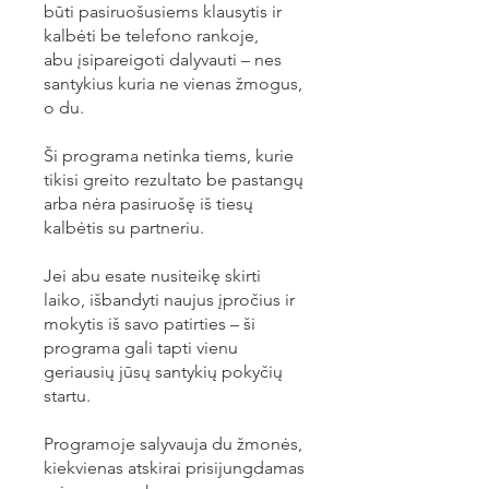
būti pasiruošusiems klausytis ir
kalbėti be telefono rankoje,
abu įsipareigoti dalyvauti – nes
santykius kuria ne vienas žmogus,
o du.
Ši programa netinka tiems, kurie
tikisi greito rezultato be pastangų
arba nėra pasiruošę iš tiesų
kalbėtis su partneriu.
Jei abu esate nusiteikę skirti
laiko, išbandyti naujus įpročius ir
mokytis iš savo patirties – ši
programa gali tapti vienu
geriausių jūsų santykių pokyčių
startu.
Programoje salyvauja du žmonės,
kiekvienas atskirai prisijungdamas