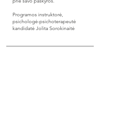
prie savo paskyros.
Programos instruktorė,
psichologė-psichoterapeutė
kandidatė Jolita Sorokinaitė
Instruktoriai
Jolita Sorokinaite
Kaina
69,00 €