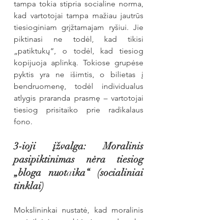
tampa tokia stipria socialine norma, 
kad vartotojai tampa mažiau jautrūs 
tiesioginiam grįžtamajam ryšiui. Jie 
piktinasi ne todėl, kad tikisi 
„patiktukų“, o todėl, kad tiesiog 
kopijuoja aplinką. Tokiose grupėse 
pyktis yra ne išimtis, o bilietas į 
bendruomenę, todėl individualus 
atlygis praranda prasmę – vartotojai 
tiesiog prisitaiko prie radikalaus 
fono.
3-ioji įžvalga: Moralinis 
pasipiktinimas nėra tiesiog 
„bloga nuot
a
ika“ (socialiniai 
tinklai)
Mokslininkai nustatė, kad moralinis 