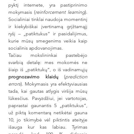
pyktį internete, yra pastiprinimo 
mokymasis (
reinforcement learning
). 
Socialiniai tinklai naudoja momentinį 
ir kiekybiškai įvertinamą grįžtamąjį 
ryšį – „patiktukus“ ir pasidalijimus, 
kurie mūsų smegenims veikia kaip 
socialinis apdovanojimas.
Tačiau mokslininkai pastebėjo 
svarbią detalę: mes mokomės ne 
šiaip iš „patiktukų“, o iš vadinamųjų 
prognozavimo klaidų
 (
prediction 
errors
). Mokymasis yra efektyviausias 
tada, kai gautas atlygis viršija mūsų 
lūkesčius. Pavyzdžiui, jei vartotojas, 
paprastai gaunantis 5 „patiktukus“, 
už piktą komentarą netikėtai gauna 
10, jo tikimybė vėl piktintis ateityje 
išauga kur kas labiau. Tyrimas 