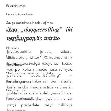
Prieraišumas
Emocinė sveikata
Savęs pažinimas ir tobulėjimas
Nuo „doomscrolling“ iki 
Šeimos psichologija
nesibaigiančio įniršio
Tėvystė po skyrybų
Nerimas
Įsivaizduokite įprastą vakarą: 
Pyktis
atsidarote „Twitter“ (X), ketindami tik 
trumpai peržvelgti naujienas. Tačiau 
Vienišumas
vos po kelių minučių jūsų ramybę 
Skaitmeninis pasaulis ir jo įtaka
pakeičia „doomscrolling“ – 
nevalingas slinkimas per srautą, 
Perfekcionizmas
kuriame dominuoja aštrūs kaltinimai, 
Perdegimas
politinis įkarštis ir kolektyvinis įniršis. 
Panikos priepuoliai
Jūs pajuntate kylantį pyktį ir galbūt 
patys pradedate rašyti tulžingą 
komentarą.