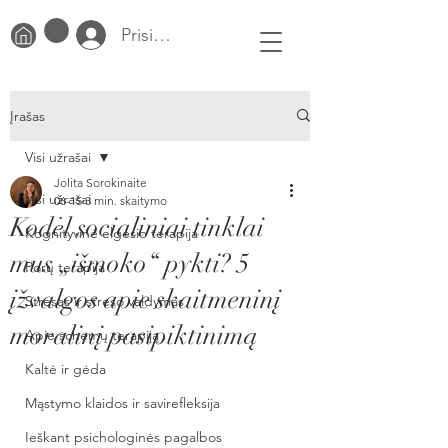
Prisijungti
Įrašas
Visi užrašai
Jolita Sorokinaite
Visi užrašai
06-15
3 min. skaitymo
Kodėl socialiniai tinklai
Kognityvinė elgesio terapija
mus „išmoko“ pykti? 5
Porų terapija
įžvalgos apie skaitmeninį
Stresas ir streso valdymas
moralinį pasipiktinimą
Apie schemų terapiją
Kaltė ir gėda
Mąstymo klaidos ir savirefleksija
Ieškant psichologinės pagalbos