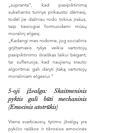
„supranta“, kad pasipiktinimą 
sukeliantis turinys prikausto dėmesį, 
todėl jie dažniau rodo tokius įrašus, 
taip tiesiogiai formuodami mūsų 
moralinį elgesį.
„Kadangi mes rodome, jog socialinis 
grįžtamasis ryšys veikia vartotojų 
pasipiktinimo išraiškas laikui bėgant, 
tai sufleruoja, kad naujienų srauto 
algoritmai gali daryti įtaką vartotojų 
moraliniam elgesiui.“
5-oji įžvalga: Skaitmeninis 
pyktis gali būti mechaninis 
(Emocinis atotrūkis)
Viena svarbiausių tyrimo įžvalgų yra 
pykčio raiškos ir tikrosios emocinės 