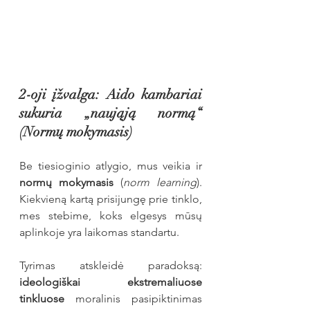
2-oji įžvalga: Aido kambariai 
sukuria „naująją normą“ 
(Normų mokymasis)
Be tiesioginio atlygio, mus veikia ir 
normų mokymasis
 (
norm learning
). 
Kiekvieną kartą prisijungę prie tinklo, 
mes stebime, koks elgesys mūsų 
aplinkoje yra laikomas standartu.
Tyrimas atskleidė paradoksą: 
ideologiškai ekstremaliuose 
tinkluose
 moralinis pasipiktinimas 