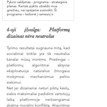
Pykcio valdymas - programa - strateginis
planas. Kartais pyktis užvaldo mus
greičiau, nei spėjame susivokti. Ši
programa – kelionė į ramesnį ir
4-oji įžvalga: Platformų 
dizainas nėra neutralus
Tyrimo rezultatai sugriauna mitą, kad 
socialiniai tinklai yra tik neutralūs 
kanalai mūsų mintims. Priešingai – 
platformų algoritmai aktyviai 
eksploatuoja natūralius žmogaus 
mokymosi mechanizmus pelno 
siekimui.
Net jei dizaineriai neturi piktų kėslų, 
siekis maksimaliai padidinti vartotojų 
laiką platformoje neišvengiamai 
skatina moralinį konfliktą. Algoritmai 