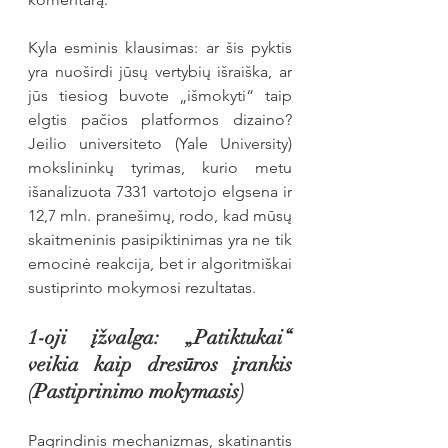
Kyla esminis klausimas: ar šis pyktis 
yra nuoširdi jūsų vertybių išraiška, ar 
jūs tiesiog buvote „išmokyti“ taip 
elgtis pačios platformos dizaino? 
Jeilio universiteto (Yale University) 
mokslininkų tyrimas, kurio metu 
išanalizuota 7331 vartotojo elgsena ir 
12,7 mln. pranešimų, rodo, kad mūsų 
skaitmeninis pasipiktinimas yra ne tik 
emocinė reakcija, bet ir algoritmiškai 
sustiprinto mokymosi rezultatas.
1-oji įžvalga: „Patiktukai“ 
veikia kaip dresūros įrankis 
(Pastiprinimo mokymasis)
Pagrindinis mechanizmas, skatinantis 