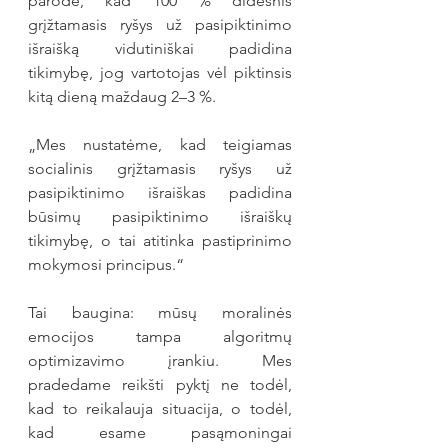
parodė, kad 100 % didesnis 
grįžtamasis ryšys už pasipiktinimo 
išraišką vidutiniškai padidina 
tikimybę, jog vartotojas vėl piktinsis 
kitą dieną maždaug 2–3 %.
„Mes nustatėme, kad teigiamas 
socialinis grįžtamasis ryšys už 
pasipiktinimo išraiškas padidina 
būsimų pasipiktinimo išraiškų 
tikimybę, o tai atitinka pastiprinimo 
mokymosi principus.“
Tai baugina: mūsų moralinės 
emocijos tampa algoritmų 
optimizavimo įrankiu. Mes 
pradedame reikšti pyktį ne todėl, 
kad to reikalauja situacija, o todėl, 
kad esame pasąmoningai 