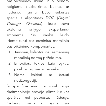
pasipiktinimas skiriasi nuo bendro 
neigiamo nusiteikimo, baimės ar 
liūdesio. Tyrimui buvo sukurtas 
specialus algoritmas 
DOC
 (
Digital 
Outrage Classifier
), kuris savo 
tikslumu prilygo ekspertams-
žmonėms. Šis įrankis leido 
identifikuoti tris esminius moralinio 
pasipiktinimo komponentus:
Jausmai, kylantys dėl asmeninių 
moralinių normų pažeidimo.
Emocijos, tokios kaip pyktis, 
pasibjaurėjimas ar panieka.
Noras kaltinti ar bausti 
nusižengusįjį.
Ši specifinė emocinė kombinacija 
skaitmeninėje erdvėje plinta kur kas 
sparčiau nei paprastas liūdesys. 
Kadangi moralinis pyktis yra 