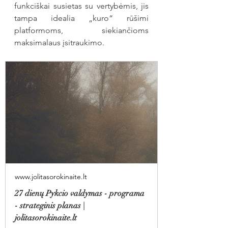
funkciškai susietas su vertybėmis, jis 
tampa idealia „kuro“ rūšimi 
platformoms, siekiančioms 
maksimalaus įsitraukimo.
www.jolitasorokinaite.lt
27 dienų Pykcio valdymas - programa
- strateginis planas |
jolitasorokinaite.lt