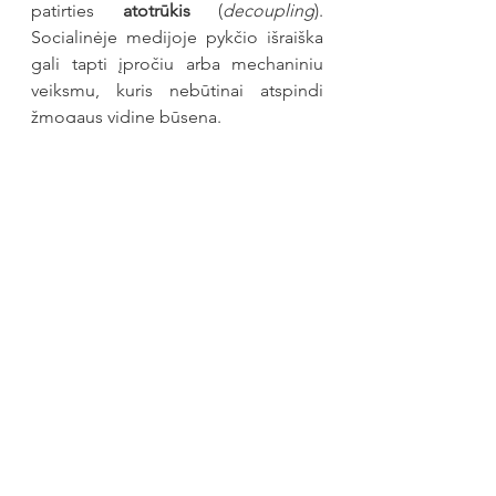
patirties 
atotrūkis
 (
decoupling
). 
Socialinėje medijoje pykčio išraiška 
gali tapti įpročiu arba mechaniniu 
veiksmu, kuris nebūtinai atspindi 
žmogaus vidinę būseną.
Tai reiškia, kad mes galime atrodyti (ir 
rašyti) kaip mirtinai įsižeidę, nors iš 
tiesų tiesiog vykdome išmoktą 
socialinį algoritmą. Skaitmeninė 
erdvė mus moko „vaidinti“ 
pasipiktinimą net tada, kai emocija 
jau yra išblėsusi, o tai sukuria 
pavojingą uždarą ratą.
Ar mes vis dar 
kontroliuojame savo 
pyktį?